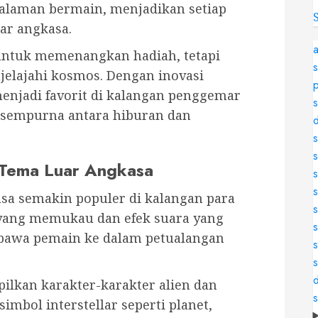
laman bermain, menjadikan setiap
ar angkasa.
untuk memenangkan hadiah, tetapi
s
elajahi kosmos. Dengan inovasi
p
menjadi favorit di kalangan penggemar
s
i sempurna antara hiburan dan
s
s
 Tema Luar Angkasa
s
s
asa semakin populer di kalangan para
s
 yang memukau dan efek suara yang
s
awa pemain ke dalam petualangan
s
s
d
ilkan karakter-karakter alien dan
s
simbol interstellar seperti planet,