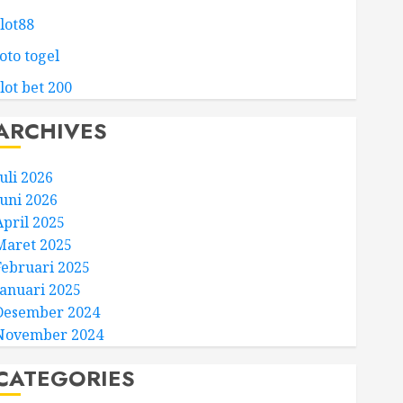
slot88
oto togel
lot bet 200
ARCHIVES
uli 2026
Juni 2026
April 2025
Maret 2025
Februari 2025
Januari 2025
Desember 2024
November 2024
CATEGORIES