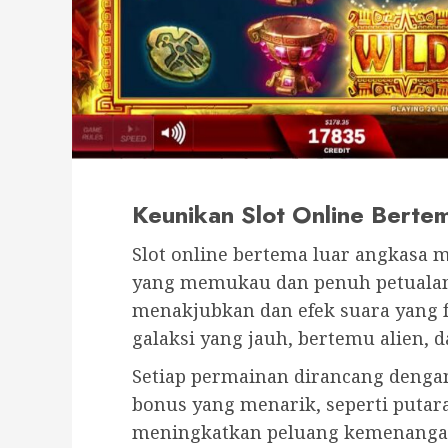
Keunikan Slot Online Berte
Slot online bertema luar angkas
yang memukau dan penuh petualan
menakjubkan dan efek suara yang f
galaksi yang jauh, bertemu alien, d
Setiap permainan dirancang denga
bonus yang menarik, seperti putara
meningkatkan peluang kemenangan. 