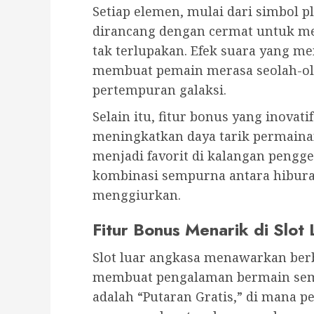
Setiap elemen, mulai dari simbol p
dirancang dengan cermat untuk me
tak terlupakan. Efek suara yang 
membuat pemain merasa seolah-ola
pertempuran galaksi.
Selain itu, fitur bonus yang inovat
meningkatkan daya tarik permainan 
menjadi favorit di kalangan peng
kombinasi sempurna antara hibur
menggiurkan.
Fitur Bonus Menarik di Slot
Slot luar angkasa menawarkan ber
membuat pengalaman bermain semak
adalah “Putaran Gratis,” di mana