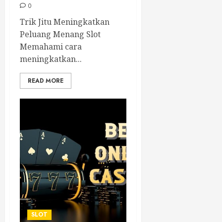
0
Trik Jitu Meningkatkan
Peluang Menang Slot
Memahami cara
meningkatkan...
READ MORE
SLOT