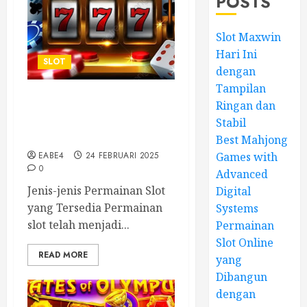
POSTS
Slot Maxwin
Hari Ini
SLOT
dengan
Tampilan
Ringan dan
Cara Menang di Slot
Online: Panduan untuk
Stabil
Pemula
Best Mahjong
EABE4
24 FEBRUARI 2025
Games with
0
Advanced
Jenis-jenis Permainan Slot
Digital
yang Tersedia Permainan
Systems
slot telah menjadi...
Permainan
Slot Online
READ MORE
yang
Dibangun
dengan