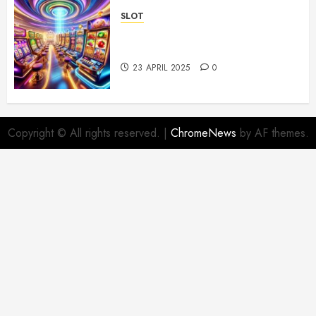
SLOT
Kombinasi Jackpot yang Sering
Muncul di Slot Online
23 APRIL 2025
0
Copyright © All rights reserved.
|
ChromeNews
by AF themes.