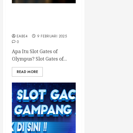
Review Slot Gates of
Olympus: Fitur dan Cara
Menang
EABE4
9 FEBRUARI 2025
0
Apa Itu Slot Gates of
Olympus? Slot Gates of...
READ MORE