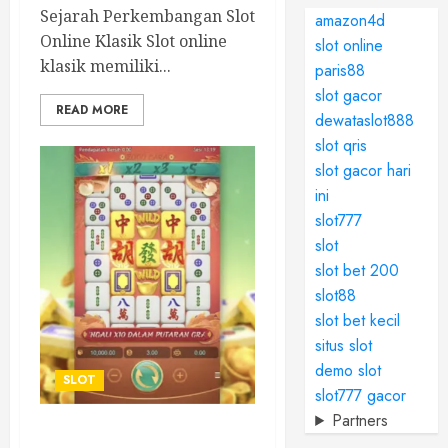
Sejarah Perkembangan Slot
amazon4d
Online Klasik Slot online
slot online
klasik memiliki...
paris88
slot gacor
READ MORE
dewataslot888
slot qris
slot gacor hari
ini
slot777
slot
slot bet 200
slot88
slot bet kecil
situs slot
demo slot
SLOT
slot777 gacor
Partners
10 Slot Online dengan Fitur