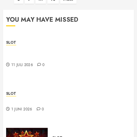
pos
YOU MAY HAVE MISSED
SLOT
Slot Maxwin Hari Ini dengan Tampilan Ringan dan
Stabil
11 JULI 2026
0
SLOT
Best Mahjong Games with Advanced Digital Systems
1 JUNI 2026
0