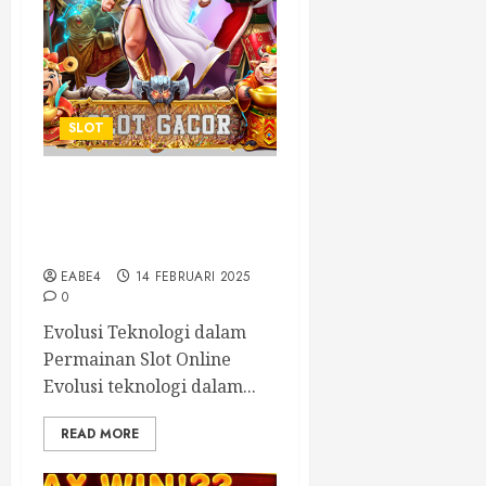
SLOT
Bagaimana Slot Online
Menjadi Lebih Terjangkau
dan Mudah Diakses?
EABE4
14 FEBRUARI 2025
0
Evolusi Teknologi dalam
Permainan Slot Online
Evolusi teknologi dalam...
READ MORE