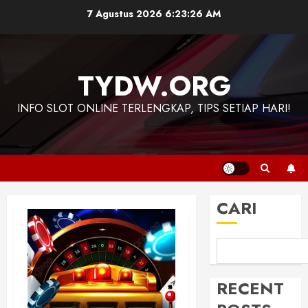
Skip
7 Agustus 2026
6:23:27 AM
to
content
TYDW.ORG
INFO SLOT ONLINE TERLENGKAP, TIPS SETIAP HARI!
CARI
RECENT