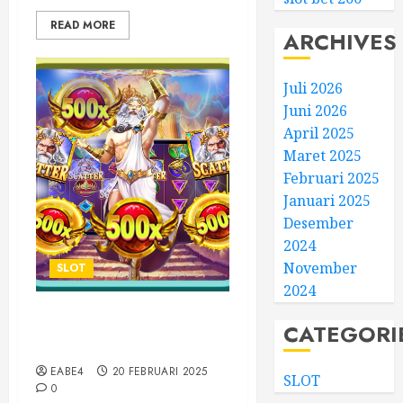
READ MORE
ARCHIVES
Juli 2026
Juni 2026
April 2025
Maret 2025
Februari 2025
Januari 2025
Desember
2024
November
SLOT
2024
Perbedaan Slot Online
CATEGORI
Klasik dan Video Slot
EABE4
20 FEBRUARI 2025
SLOT
0