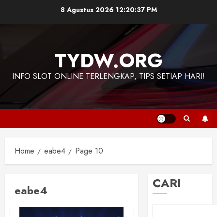
Skip
8 Agustus 2026
12:20:37 PM
to
content
TYDW.ORG
INFO SLOT ONLINE TERLENGKAP, TIPS SETIAP HARI!
Home
eabe4
Page 10
CARI
eabe4