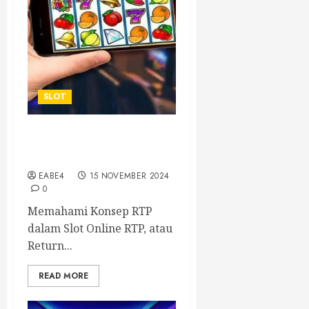
SLOT
Apa Itu RTP Live? Fitur
Baru di Slot Online
EABE4
15 NOVEMBER 2024
0
Memahami Konsep RTP
dalam Slot Online RTP, atau
Return...
READ MORE