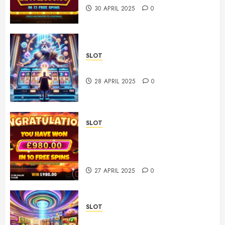
30 APRIL 2025
0
SLOT
Inovasi Baru di Dunia Slot Online
28 APRIL 2025
0
SLOT
Bagaimana Slot Online
Meningkatkan Keterlibatan
Pemain?
27 APRIL 2025
0
SLOT
Kombinasi Jackpot yang Sering