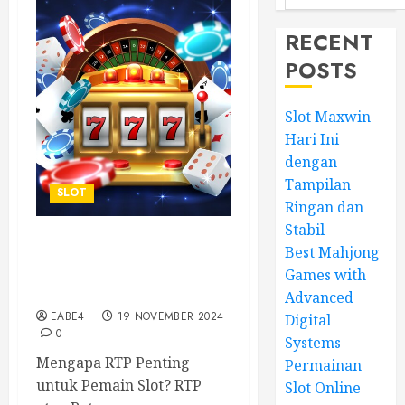
RECENT
POSTS
Slot Maxwin
Hari Ini
dengan
Tampilan
SLOT
Ringan dan
Stabil
Rahasia di Balik RTP Slot
Best Mahjong
Online yang Wajib Anda
Games with
Tahu
Advanced
EABE4
19 NOVEMBER 2024
Digital
0
Systems
Mengapa RTP Penting
Permainan
untuk Pemain Slot? RTP
Slot Online