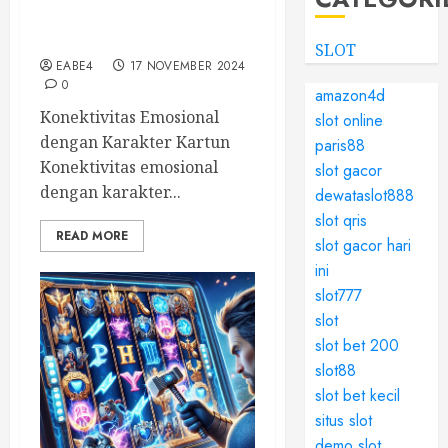
Mengapa Slot Bertema
Kartun Menarik Pemain?
SLOT
EABE4
17 NOVEMBER 2024
0
amazon4d
Konektivitas Emosional
slot online
dengan Karakter Kartun
paris88
Konektivitas emosional
slot gacor
dengan karakter...
dewataslot888
slot qris
READ MORE
slot gacor hari
ini
slot777
slot
slot bet 200
slot88
slot bet kecil
situs slot
demo slot