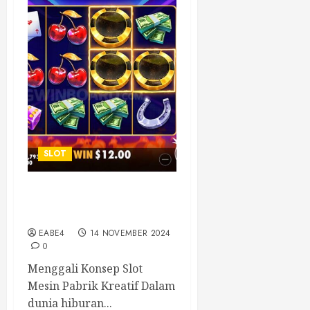
SLOT
Slot Bertema Mesin Pabrik
yang Inovatif
EABE4
14 NOVEMBER 2024
0
Menggali Konsep Slot
Mesin Pabrik Kreatif Dalam
dunia hiburan...